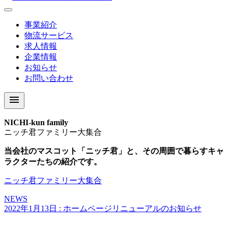
事業紹介
物流サービス
求人情報
企業情報
お知らせ
お問い合わせ
menu
NICHI-kun family
T
ニッチ君ファミリー大集合
当会社のマスコット「ニッチ君」と、その周囲で暮らすキャ
ラクターたちの紹介です。
ニッチ君ファミリー大集合
NEWS
2022年1月13日
: ホームページリニューアルのお知らせ